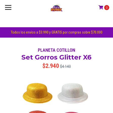
0
Todos los envíos a $3.990 y GRATIS por compras sobre $70.000
PLANETA COTILLON
Set Gorros Glitter X6
$2.940
$4.140