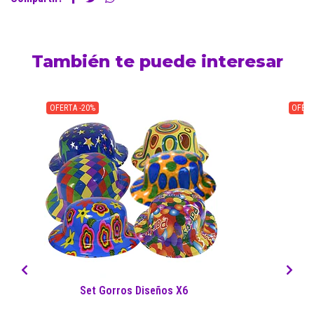
También te puede interesar
OFERTA -20%
OFERT
Set Gorros Diseños X6
S