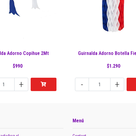
lda Adorno Copihue 2Mt
Guirnalda Adorno Botella Fie
$990
$1.290
+
-
+
Menú