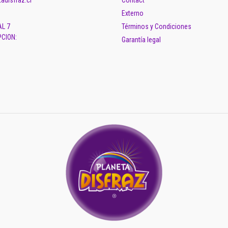
adisfraz.cl
Contact
Externo
AL 7
Términos y Condiciones
CION:
Garantía legal