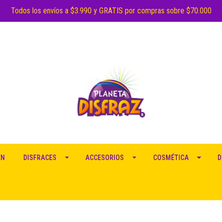
Todos los envíos a $3.990 y GRATIS por compras sobre $70.000
EN
DISFRACES
ACCESORIOS
COSMÉTICA
D