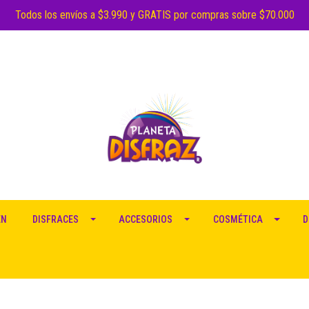
Todos los envíos a $3.990 y GRATIS por compras sobre $70.000
EN
DISFRACES
ACCESORIOS
COSMÉTICA
D