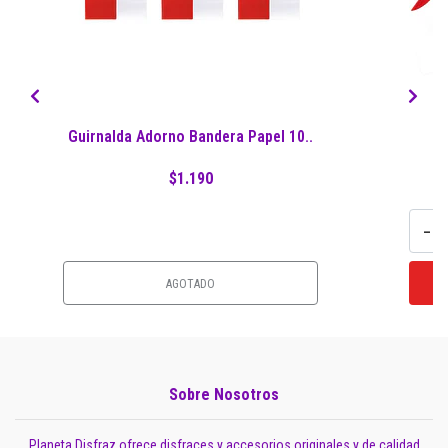
Guirnalda Adorno Bandera Papel 10..
Gu
$1.190
-
AGOTADO
Sobre Nosotros
Planeta Disfraz ofrece disfraces y accesorios originales y de calidad