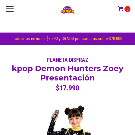
0
Todos los envíos a $3.990 y GRATIS por compras sobre $70.000
PLANETA DISFRAZ
kpop Demon Hunters Zoey
Presentación
$17.990