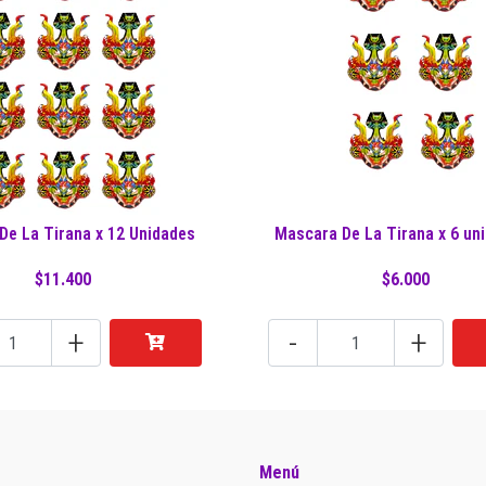
De La Tirana x 12 Unidades
Mascara De La Tirana x 6 un
$11.400
$6.000
+
-
+
Menú