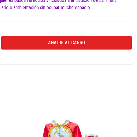
ienes buscan artículos vinculados a la tradición de La Tirana.
tuario o ambientación sin ocupar mucho espacio.