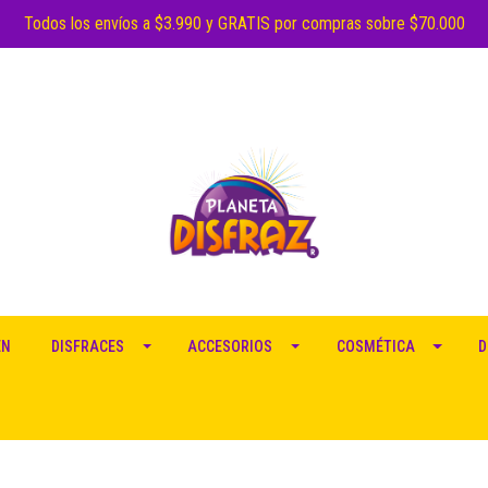
Todos los envíos a $3.990 y GRATIS por compras sobre $70.000
EN
DISFRACES
ACCESORIOS
COSMÉTICA
D