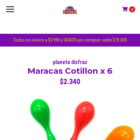
0
Todos los envíos a $3.990 y GRATIS por compras sobre $70.000
planeta disfraz
Maracas Cotillon x 6
$2.340