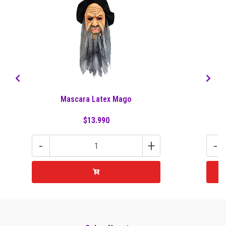
Mascara Latex Mago
M
$13.990
-
+
-