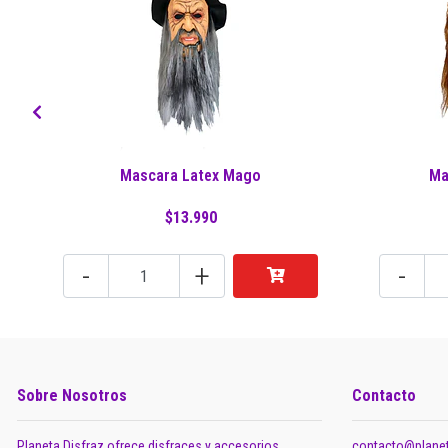
Mascara Latex Mago
Ma
$13.990
-
+
-
Sobre Nosotros
Contacto
Planeta Disfraz ofrece disfraces y accesorios
contacto@planet