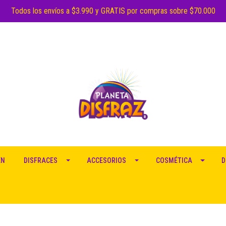
Todos los envíos a $3.990 y GRATIS por compras sobre $70.000
EN
DISFRACES
ACCESORIOS
COSMÉTICA
D