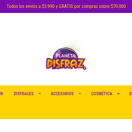
Todos los envíos a $3.990 y GRATIS por compras sobre $70.000
EN
DISFRACES
ACCESORIOS
COSMÉTICA
D