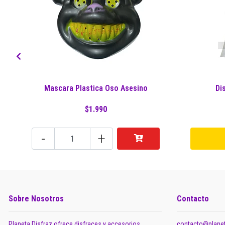
Mascara Plastica Oso Asesino
Di
$1.990
-
+
Sobre Nosotros
Contacto
Planeta Disfraz ofrece disfraces y accesorios
contacto@planet