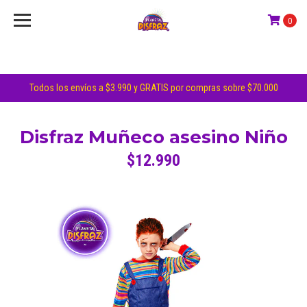
0
Todos los envíos a $3.990 y GRATIS por compras sobre $70.000
Disfraz Muñeco asesino Niño
$12.990