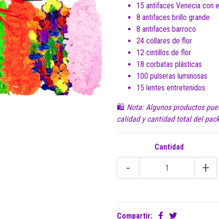
15 antifaces Venecia con 
8 antifaces brillo grande
8 antifaces barroco
24 collares de flor
12 cintillos de flor
18 corbatas plásticas
100 pulseras luminosas
15 lentes entretenidos
🛍️
Nota: Algunos productos pued
calidad y cantidad total del pack
Cantidad
-
+
Compartir: