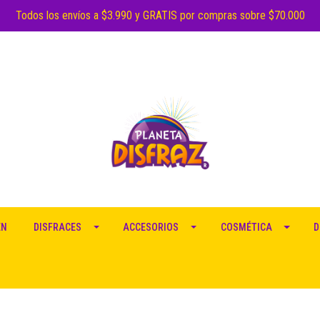
Todos los envíos a $3.990 y GRATIS por compras sobre $70.000
EN
DISFRACES
ACCESORIOS
COSMÉTICA
D