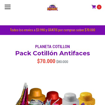
0
Todos los envíos a $3.990 y GRATIS por compras sobre $70.000
PLANETA COTILLON
Pack Cotillón Antifaces
$70.000
$80.000