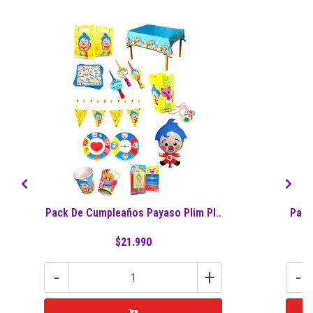
Pack De Cumpleaños Payaso Plim Pl..
Pack
$21.990
-
+
-