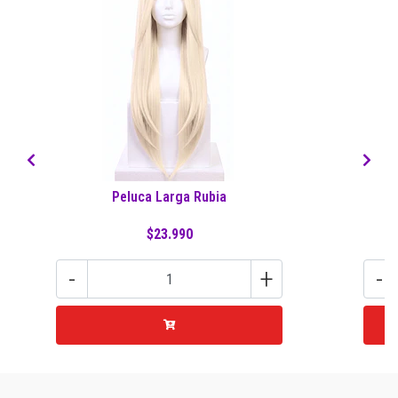
Peluca Larga Rubia
P
$23.990
-
+
-