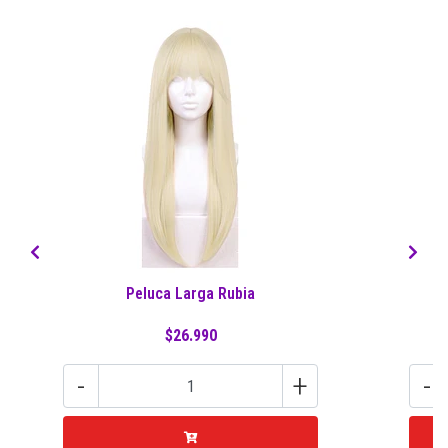
Peluca Larga Rubia
P
$26.990
-
+
-