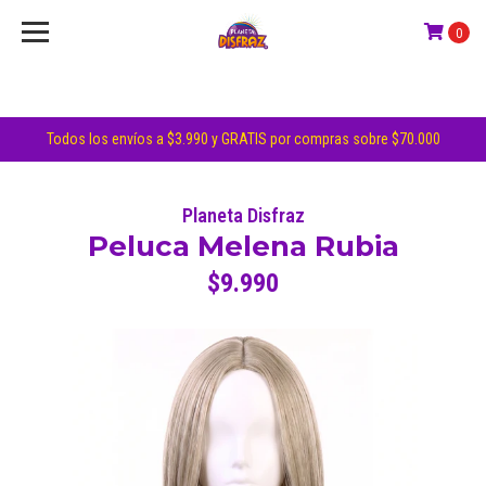
0
Todos los envíos a $3.990 y GRATIS por compras sobre $70.000
Planeta Disfraz
Peluca Melena Rubia
$9.990