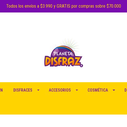
Todos los envíos a $3.990 y GRATIS por compras sobre $70.000
EN
DISFRACES
ACCESORIOS
COSMÉTICA
D