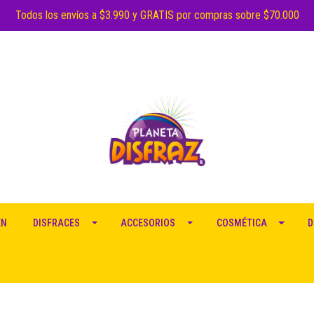
Todos los envíos a $3.990 y GRATIS por compras sobre $70.000
EN
DISFRACES
ACCESORIOS
COSMÉTICA
D