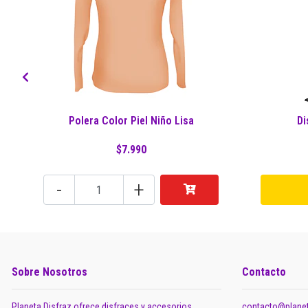
Polera Color Piel Niño Lisa
Di
$7.990
-
+
Sobre Nosotros
Contacto
Planeta Disfraz ofrece disfraces y accesorios
contacto@planet