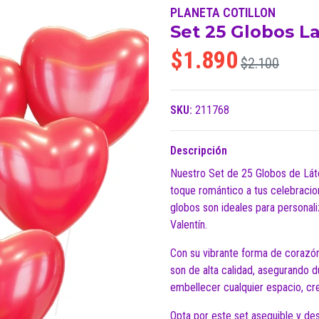
PLANETA COTILLON
Set 25 Globos L
$1.890
$2.100
SKU:
211768
Descripción
Nuestro Set de 25 Globos de Lát
toque romántico a tus celebracion
globos son ideales para personal
Valentín.
Con su vibrante forma de corazón
son de alta calidad, asegurando d
embellecer cualquier espacio, cr
Opta por este set asequible y d