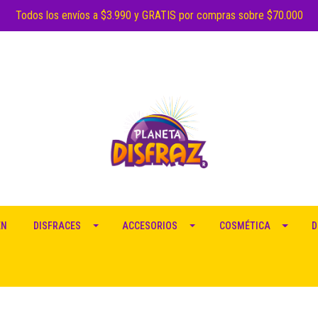
Todos los envíos a $3.990 y GRATIS por compras sobre $70.000
EN
DISFRACES
ACCESORIOS
COSMÉTICA
D