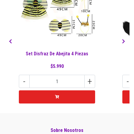
Set Disfraz De Abejita 4 Piezas
S
$5.990
-
+
-
Sobre Nosotros