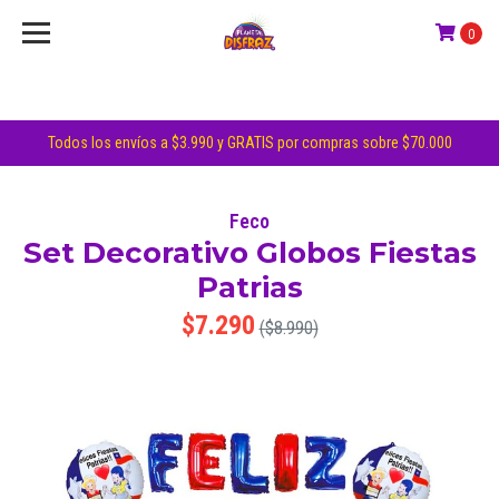
0
Todos los envíos a $3.990 y GRATIS por compras sobre $70.000
Feco
Set Decorativo Globos Fiestas
Patrias
$7.290
($8.990)