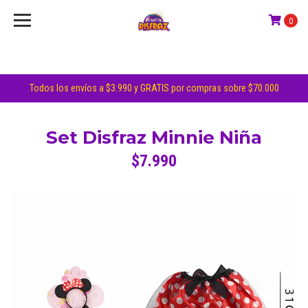
0
Todos los envíos a $3.990 y GRATIS por compras sobre $70.000
Set Disfraz Minnie Niña
$7.990