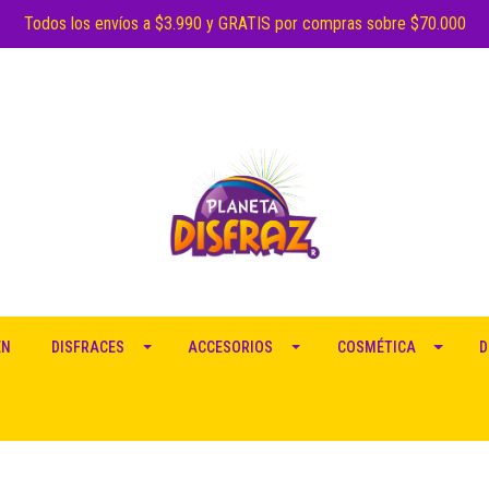
Todos los envíos a $3.990 y GRATIS por compras sobre $70.000
EN
DISFRACES
ACCESORIOS
COSMÉTICA
D