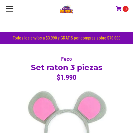
0
Todos los envíos a $3.990 y GRATIS por compras sobre $70.000
Feco
Set raton 3 piezas
$1.990