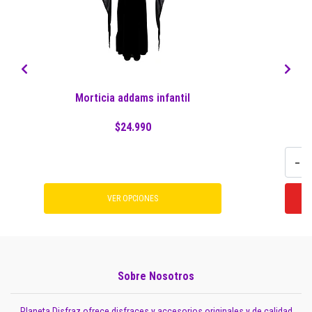
Morticia addams infantil
C
$24.990
-
VER OPCIONES
Sobre Nosotros
Planeta Disfraz ofrece disfraces y accesorios originales y de calidad