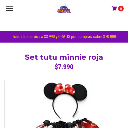
0
Todos los envíos a $3.990 y GRATIS por compras sobre $70.000
Set tutu minnie roja
$7.990