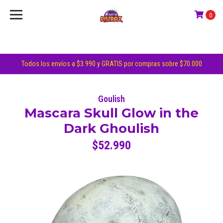
0
Todos los envíos a $3.990 y GRATIS por compras sobre $70.000
Goulish
Mascara Skull Glow in the
Dark Ghoulish
$52.990