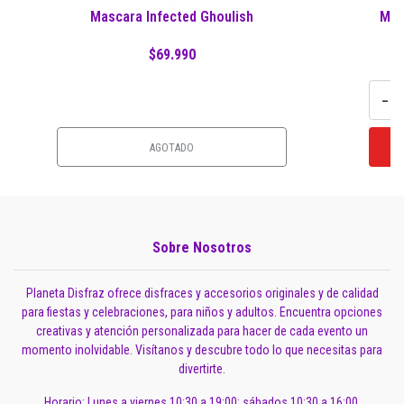
Mascara Infected Ghoulish
Mas
$69.990
-
AGOTADO
Sobre Nosotros
Planeta Disfraz ofrece disfraces y accesorios originales y de calidad
para fiestas y celebraciones, para niños y adultos. Encuentra opciones
creativas y atención personalizada para hacer de cada evento un
momento inolvidable. Visítanos y descubre todo lo que necesitas para
divertirte.
Horario: Lunes a viernes 10:30 a 19:00; sábados 10:30 a 16:00.