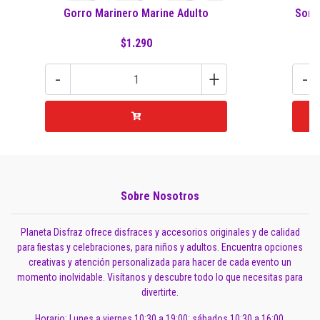
Gorro Marinero Marine Adulto
Somb
$1.290
-
+
-
Sobre Nosotros
Planeta Disfraz ofrece disfraces y accesorios originales y de calidad
para fiestas y celebraciones, para niños y adultos. Encuentra opciones
creativas y atención personalizada para hacer de cada evento un
momento inolvidable. Visítanos y descubre todo lo que necesitas para
divertirte.
Horario: Lunes a viernes 10:30 a 19:00; sábados 10:30 a 16:00.