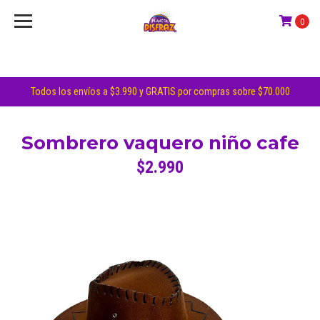
0
Todos los envíos a $3.990 y GRATIS por compras sobre $70.000
Sombrero vaquero niño cafe
$2.990