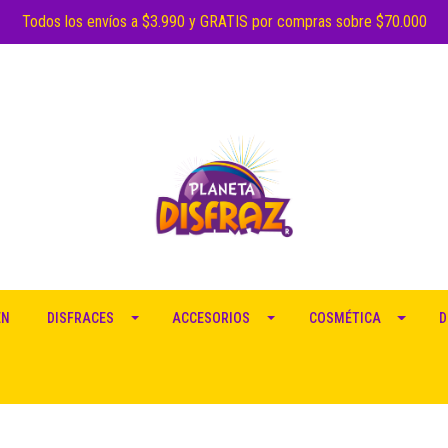
Todos los envíos a $3.990 y GRATIS por compras sobre $70.000
EN
DISFRACES
ACCESORIOS
COSMÉTICA
D