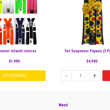
ensor infantil colores
Set Suspensor Payaso (3 P
$1.990
$4.990
-
+
VER OPCIONES
Menú