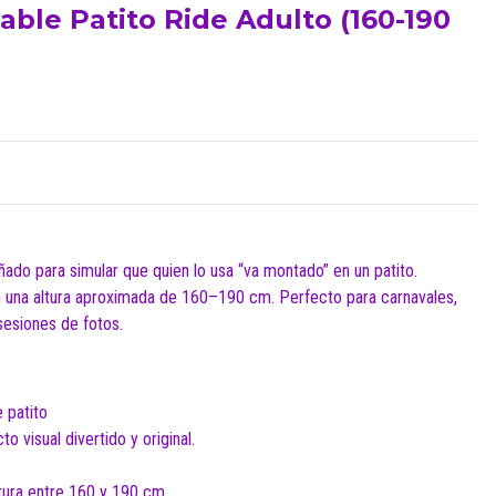
flable Patito Ride Adulto (160-190
eñado para simular que quien lo usa “va montado” en un patito.
una altura aproximada de 160–190 cm. Perfecto para carnavales,
sesiones de fotos.
e patito
o visual divertido y original.
tura entre 160 y 190 cm.