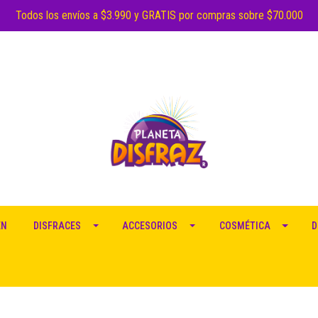
Todos los envíos a $3.990 y GRATIS por compras sobre $70.000
EN
DISFRACES
ACCESORIOS
COSMÉTICA
D