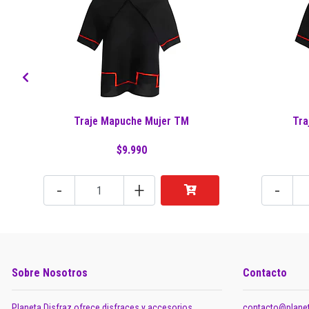
Traje Mapuche Mujer TM
Tra
$9.990
-
+
-
Sobre Nosotros
Contacto
Planeta Disfraz ofrece disfraces y accesorios
contacto@planet