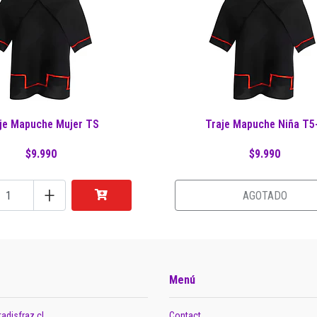
je Mapuche Mujer TS
Traje Mapuche Niña T5
$9.990
$9.990
+
AGOTADO
Menú
adisfraz.cl
Contact