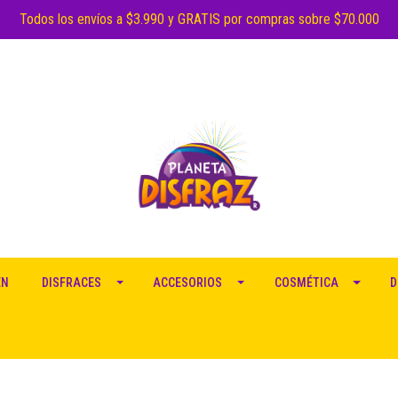
Todos los envíos a $3.990 y GRATIS por compras sobre $70.000
EN
DISFRACES
ACCESORIOS
COSMÉTICA
D