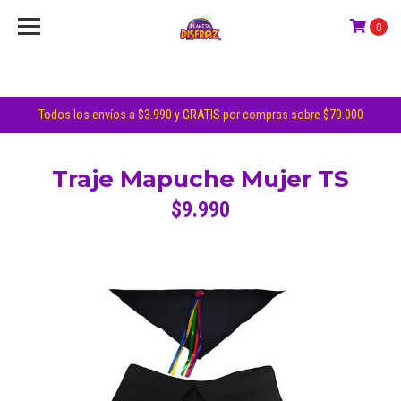
0
Todos los envíos a $3.990 y GRATIS por compras sobre $70.000
Traje Mapuche Mujer TS
$9.990