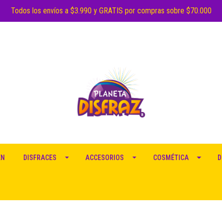
Todos los envíos a $3.990 y GRATIS por compras sobre $70.000
EN
DISFRACES
ACCESORIOS
COSMÉTICA
D