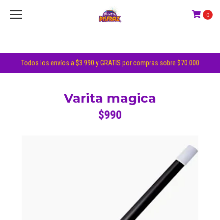
0
Todos los envíos a $3.990 y GRATIS por compras sobre $70.000
Varita magica
$990