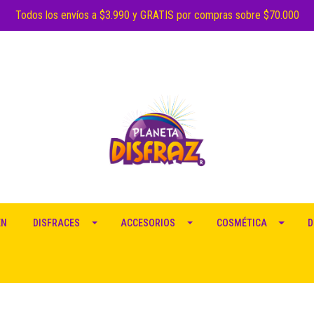
Todos los envíos a $3.990 y GRATIS por compras sobre $70.000
EN
DISFRACES
ACCESORIOS
COSMÉTICA
D