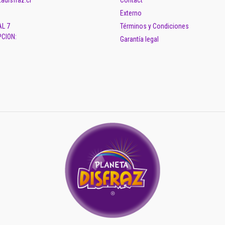
adisfraz.cl
Contact
Externo
AL 7
Términos y Condiciones
CION:
Garantía legal