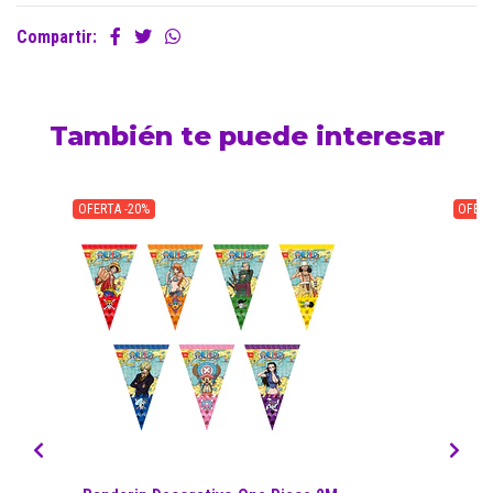
Compartir:
También te puede interesar
OFERTA -20%
OFERT