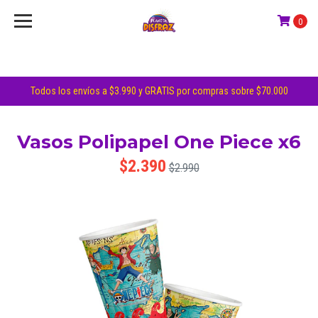
0
Todos los envíos a $3.990 y GRATIS por compras sobre $70.000
Vasos Polipapel One Piece x6
$2.390
$2.990