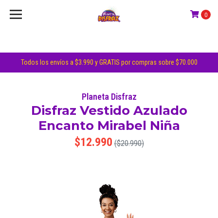
0
Todos los envíos a $3.990 y GRATIS por compras sobre $70.000
Planeta Disfraz
Disfraz Vestido Azulado
Encanto Mirabel Niña
$12.990
($20.990)