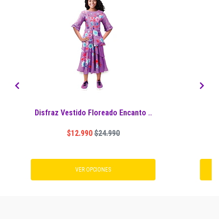
Disfraz Vestido Floreado Encanto ..
D
$12.990
$24.990
VER OPCIONES