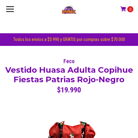
0
Todos los envíos a $3.990 y GRATIS por compras sobre $70.000
Feco
Vestido Huasa Adulta Copihue
Fiestas Patrias Rojo-Negro
$19.990