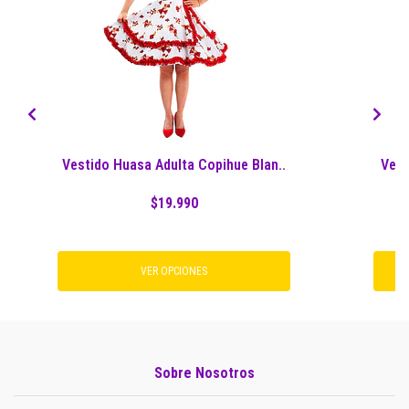
Vestido Huasa Adulta Copihue Blan..
Vest
$19.990
VER OPCIONES
Sobre Nosotros