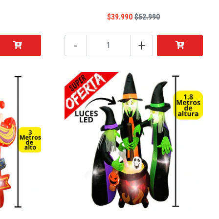
$39.990
$52.990
-
+