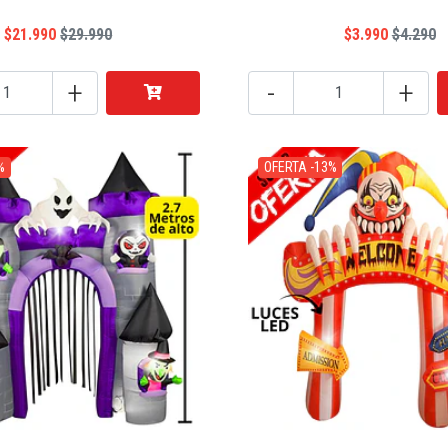
$21.990
$29.990
$3.990
$4.290
+
-
+
%
OFERTA -13%