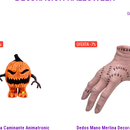
O
%
OFERTA -7%
a Caminante Animatronic
Dedos Mano Merlina Decora