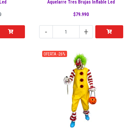
 Led
Aquelarre Tres Brujas Inflable Led
0
$79.990
-
+
OFERTA -26%