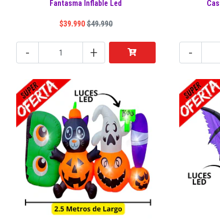
Fantasma Inflable Led
Cast
$39.990
$49.990
-
+
-