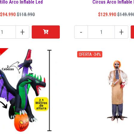
illo Arco Inflable Led
Circus Arco Inflable
$94.990
$118.990
$129.990
$149.99
+
-
+
OFERTA -34%