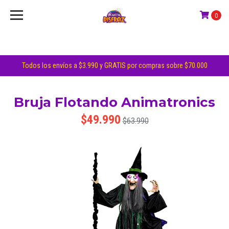
0
Todos los envíos a $3.990 y GRATIS por compras sobre $70.000
Bruja Flotando Animatronics
$49.990
$63.990