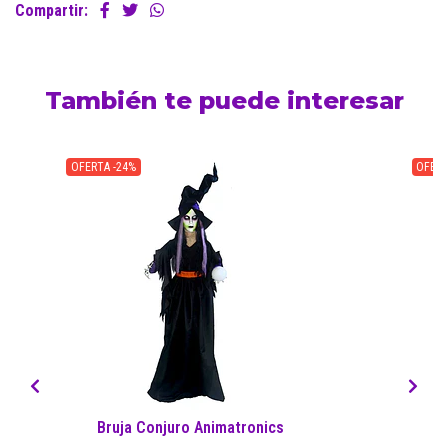
Compartir:
También te puede interesar
OFERTA -24%
OFERT
Bruja Conjuro Animatronics