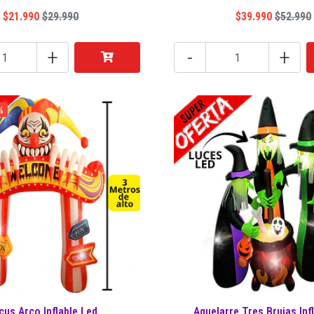
$21.990
$29.990
$39.990
$52.990
+
-
+
%
cus Arco Inflable Led
Aquelarre Tres Brujas Inf