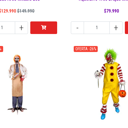
$129.990
$149.990
$79.990
+
-
+
%
OFERTA -26%