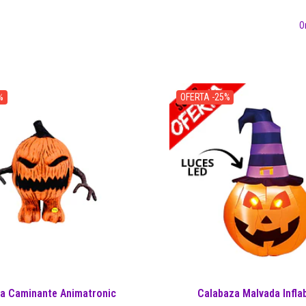
O
%
OFERTA -25%
a Caminante Animatronic
Calabaza Malvada Infla