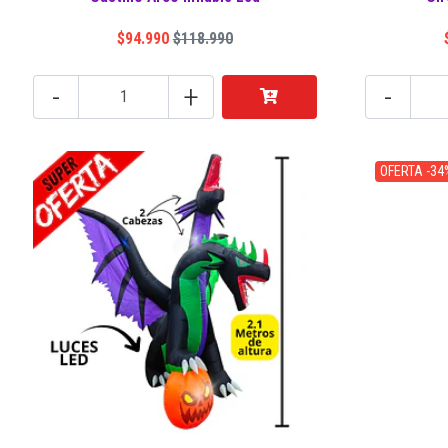
$94.990
$118.990
-
+
-
OFERTA -34