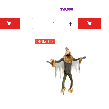
$59.990
-
+
OFERTA -30%