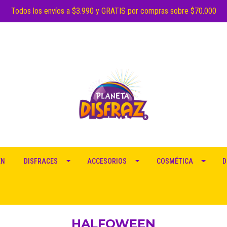
Todos los envíos a $3.990 y GRATIS por compras sobre $70.000
EN
DISFRACES
ACCESORIOS
COSMÉTICA
D
HALFOWEEN