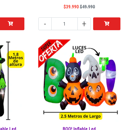
$39.990
$49.990
-
+
lable Led
BOO! Inflable Led