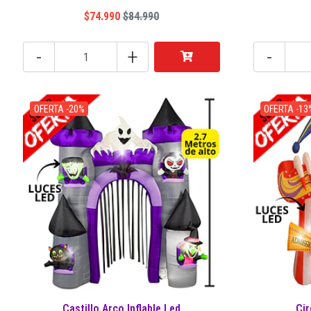
$74.990
$84.990
-
+
-
OFERTA -20%
OFERTA -13
Castillo Arco Inflable Led
Cir