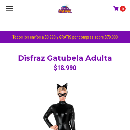
0
Todos los envíos a $3.990 y GRATIS por compras sobre $70.000
Disfraz Gatubela Adulta
$18.990