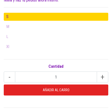
felina y haz tu pedido ahora mismo.
S
M
L
Xl
Cantidad
-
+