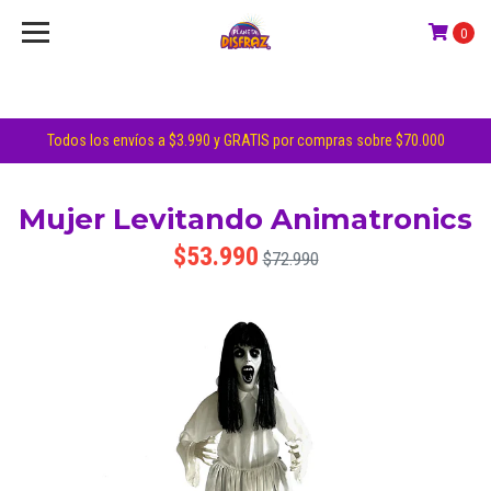
0
Todos los envíos a $3.990 y GRATIS por compras sobre $70.000
Mujer Levitando Animatronics
$53.990
$72.990