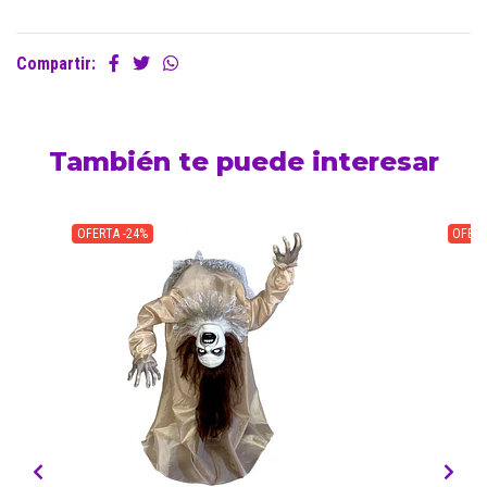
Compartir:
También te puede interesar
OFERTA -24%
OFERT