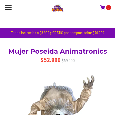
0
Todos los envíos a $3.990 y GRATIS por compras sobre $70.000
Mujer Poseida Animatronics
$52.990
$69.990