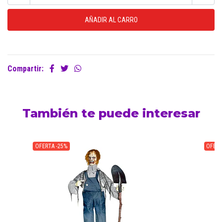
Compartir:
También te puede interesar
OFERTA -25%
OFERT