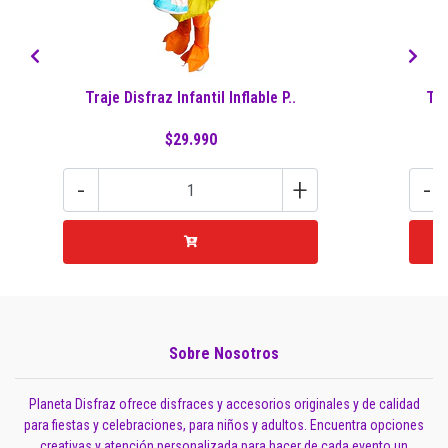
Traje Disfraz Infantil Inflable P..
Tra
$29.990
-
+
-
Sobre Nosotros
Planeta Disfraz ofrece disfraces y accesorios originales y de calidad
para fiestas y celebraciones, para niños y adultos. Encuentra opciones
creativas y atención personalizada para hacer de cada evento un