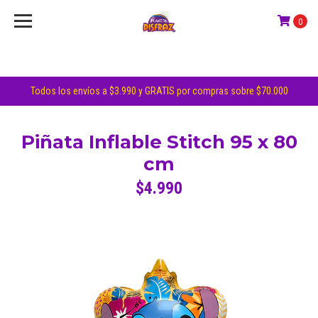
0
Todos los envíos a $3.990 y GRATIS por compras sobre $70.000
Piñata Inflable Stitch 95 x 80
cm
$4.990