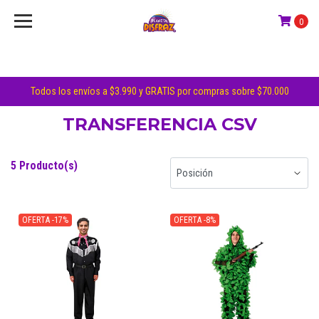
0
Todos los envíos a $3.990 y GRATIS por compras sobre $70.000
TRANSFERENCIA CSV
5 Producto(s)
OFERTA -17%
OFERTA -8%