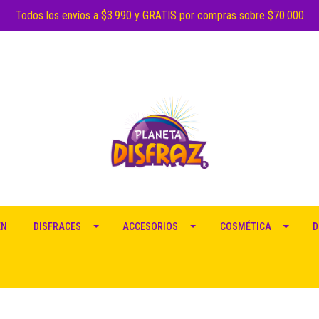
Todos los envíos a $3.990 y GRATIS por compras sobre $70.000
EN
DISFRACES
ACCESORIOS
COSMÉTICA
D