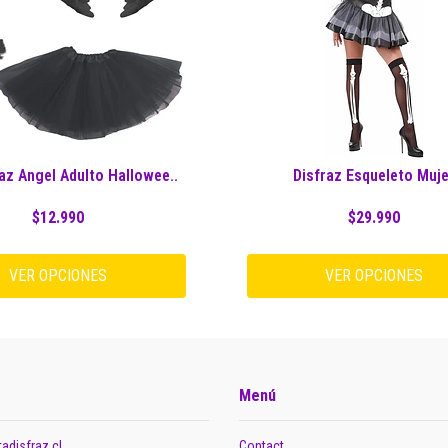
raz Angel Adulto Hallowee..
Disfraz Esqueleto Muj
$12.990
$29.990
VER OPCIONES
VER OPCIONES
Menú
adisfraz.cl
Contact