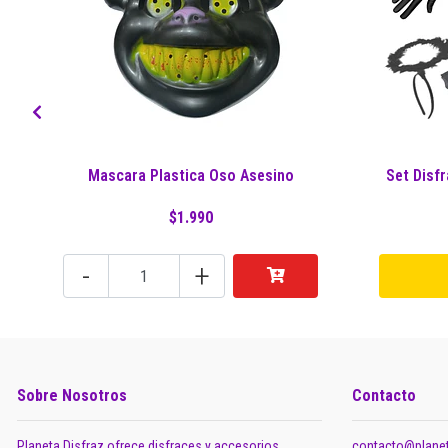
Mascara Plastica Oso Asesino
Set Disf
$1.990
-
+
Sobre Nosotros
Contacto
Planeta Disfraz ofrece disfraces y accesorios
contacto@planet