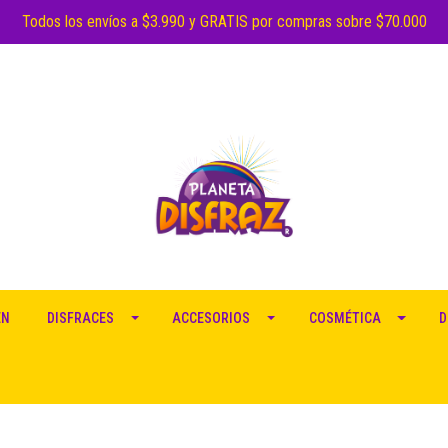
Todos los envíos a $3.990 y GRATIS por compras sobre $70.000
EN
DISFRACES
ACCESORIOS
COSMÉTICA
D