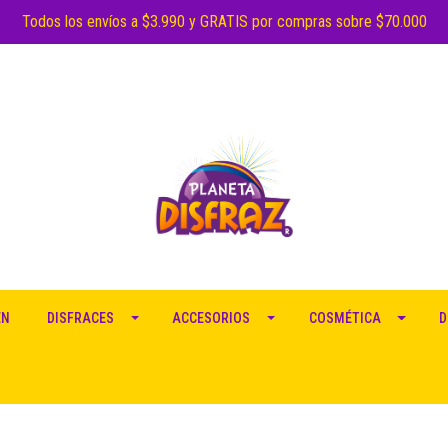
Todos los envíos a $3.990 y GRATIS por compras sobre $70.000
EN
DISFRACES
ACCESORIOS
COSMÉTICA
D